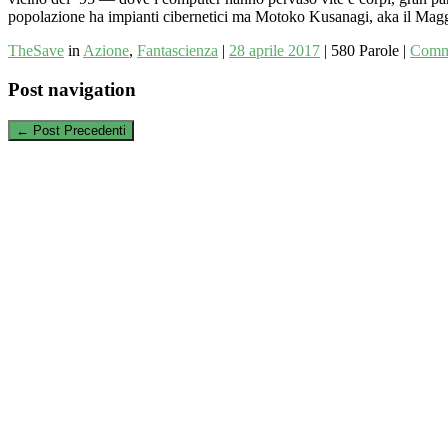
popolazione ha impianti cibernetici ma Motoko Kusanagi, aka il Maggi
TheSave
in
Azione
,
Fantascienza
|
28 aprile 2017
|
580 Parole
|
Comm
Post navigation
←
Post Precedenti