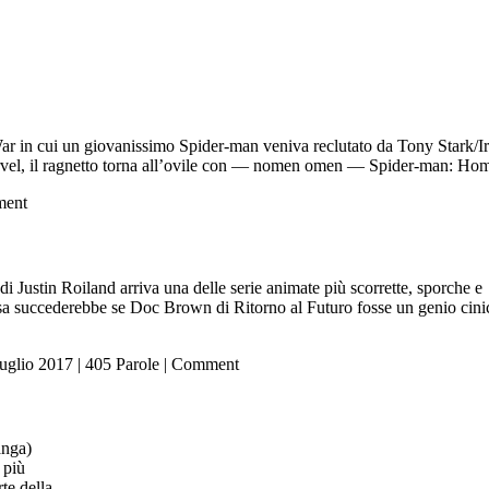
ar in cui un giovanissimo Spider-man veniva reclutato da Tony Stark/Iro
arvel, il ragnetto torna all’ovile con — nomen omen — Spider-man: Hom
ent
 Justin Roiland arriva una delle serie animate più scorrette, sporche e
osa succederebbe se Doc Brown di Ritorno al Futuro fosse un genio cini
luglio 2017
|
405 Parole
|
Comment
anga)
 più
te della