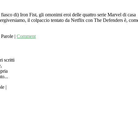
iasco di) Iron Fist, gli omonimi eroi delle quattro serie Marvel di casa
ergiversiamo, il colpaccio tentato da Netflix con The Defenders è, com
 Parole
|
Comment
 scritti
,
opria
to...
ole
|