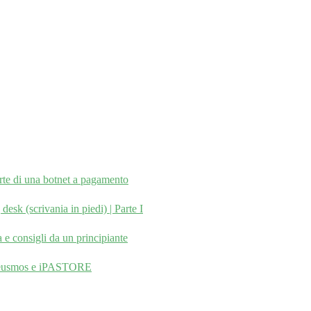
arte di una botnet a pagamento
sk (scrivania in piedi) | Parte I
e consigli da un principiante
, Zeusmos e iPASTORE