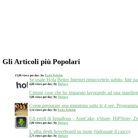
Gli Articoli più Popolari
13,00 views per day
|
by
Radio Rebelde
Se usate Hola Better Internet rimuovetelo subito, fate p
4,86 views per day
|
by
TheSave
Cinque cose che ho imparato lavorando ad una standing de
3,86 views per day
|
by
TheSave
Come preparare una maratona sotto le 4 ore. Programma 
3,14 views per day
|
by
Radio Rebelde
Gli eredi di Installous – AppCake, vShare, HiPStore
2,86 views per day
|
by
TheSave
L’alba degli hoverboard su ruote (indossate il casco)
2,71 views per day
|
by
TheSave