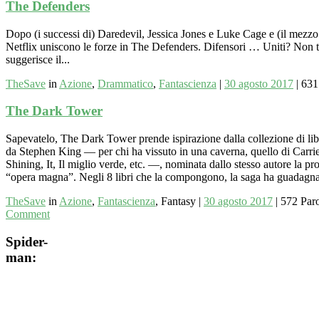
The Defenders
Dopo (i successi di) Daredevil, Jessica Jones e Luke Cage e (il mezzo f
Netflix uniscono le forze in The Defenders. Difensori … Uniti? Non t
suggerisce il...
TheSave
in
Azione
,
Drammatico
,
Fantascienza
|
30 agosto 2017
|
631
The Dark Tower
Sapevatelo, The Dark Tower prende ispirazione dalla collezione di libri
da Stephen King — per chi ha vissuto in una caverna, quello di Carrie
Shining, It, Il miglio verde, etc. —, nominata dallo stesso autore la pr
“opera magna”. Negli 8 libri che la compongono, la saga ha guadagna
TheSave
in
Azione
,
Fantascienza
, Fantasy
|
30 agosto 2017
|
572 Par
Comment
Spider-
man: