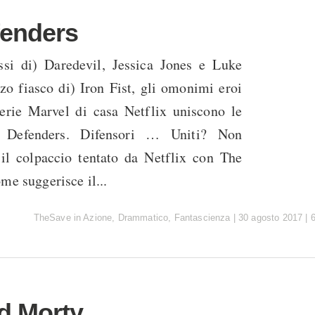
fenders
ssi di) Daredevil, Jessica Jones e Luke
zo fiasco di) Iron Fist, gli omonimi eroi
serie Marvel di casa Netflix uniscono le
 Defenders. Difensori … Uniti? Non
 il colpaccio tentato da Netflix con The
me suggerisce il...
TheSave
in
Azione
,
Drammatico
,
Fantascienza
|
30 agosto 2017
|
d Morty