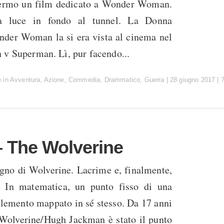
hermo un film dedicato a Wonder Woman.
na luce in fondo al tunnel. La Donna
der Woman la si era vista al cinema nel
 v Superman. Lì, pur facendo...
e
in
Avventura
,
Azione
,
Commedia
,
Drammatico
,
Guerra
|
28 giugno 2017
|
 The Wolverine
igno di Wolverine. Lacrime e, finalmente,
 In matematica, un punto fisso di una
elemento mappato in sé stesso. Da 17 anni
 Wolverine/Hugh Jackman è stato il punto