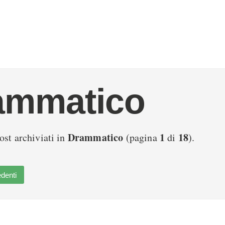
ammatico
Drammatico
1
18
ost archiviati in
(pagina
di
).
denti