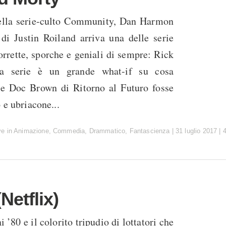
della serie-culto Community, Dan Harmon
 di Justin Roiland arriva una delle serie
rrette, sporche e geniali di sempre: Rick
a serie è un grande what-if su cosa
se Doc Brown di Ritorno al Futuro fosse
 e ubriacone...
ve
in
Animazione
,
Commedia
,
Drammatico
,
Fantascienza
|
31 luglio 2017
|
etflix)
 ’80 e il colorito tripudio di lottatori che