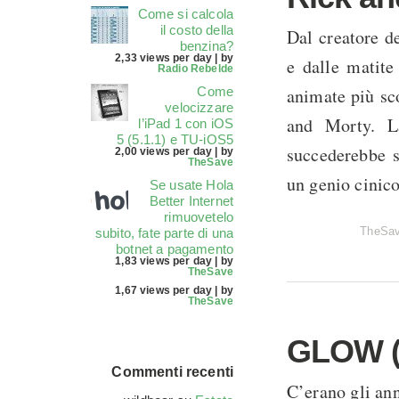
Come si calcola
il costo della
Dal creatore 
benzina?
2,33 views per day
|
by
e dalle matite
Radio Rebelde
Come
animate più sco
velocizzare
and Morty. L
l’iPad 1 con iOS
5 (5.1.1) e TU-iOS5
succederebbe 
2,00 views per day
|
by
TheSave
un genio cinico
Se usate Hola
Better Internet
rimuovetelo
TheSa
subito, fate parte di una
botnet a pagamento
1,83 views per day
|
by
TheSave
1,67 views per day
|
by
TheSave
GLOW (N
Commenti recenti
C’erano gli anni