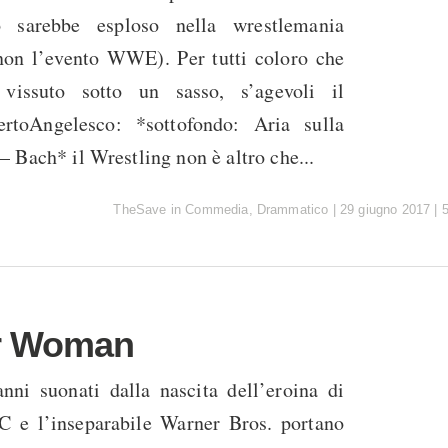
 sarebbe esploso nella wrestlemania
 non l’evento WWE). Per tutti coloro che
vissuto sotto un sasso, s’agevoli il
toAngelesco: *sottofondo: Aria sulla
 Bach* il Wrestling non è altro che...
TheSave
in
Commedia
,
Drammatico
|
29 giugno 2017
|
r Woman
anni suonati dalla nascita dell’eroina di
C e l’inseparabile Warner Bros. portano