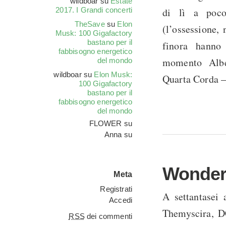
wildboar
su
Estate
2017. I Grandi concerti
di lì a poco
TheSave
su
Elon
(l’ossessione,
Musk: 100 Gigafactory
bastano per il
finora hanno 
fabbisogno energetico
momento Alber
del mondo
wildboar
su
Elon Musk:
Quarta Corda —
100 Gigafactory
bastano per il
fabbisogno energetico
del mondo
FLOWER
su
Anna
su
Wonde
Meta
Registrati
A settantasei 
Accedi
Themyscira, D
RSS
dei commenti