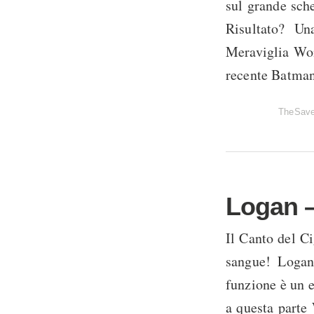
sul grande sc
Risultato? U
Meraviglia Won
recente Batman
TheSav
Logan –
Il Canto del C
sangue! Logan
funzione è un 
a questa parte