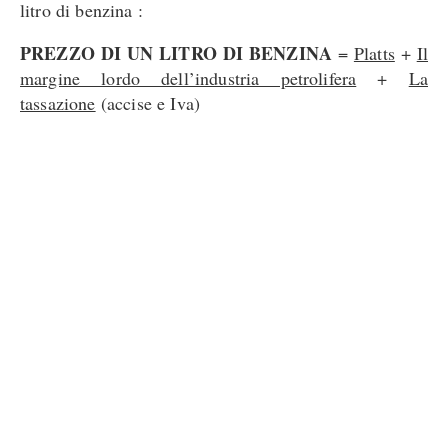
litro di benzina :
PREZZO DI UN LITRO DI BENZINA
=
Platts
+
Il
margine lordo dell’industria petrolifera
+
La
tassazione
(accise e Iva)
PREZZO OTTIMALE
al 28 febbraio 2011 =
53,08
cent (Platts)+
15,05
cent ( Margine Lordo) +
149, 43
56,4
cent (accise)+
24,9
cent ( Iva al 20%) =
150,8
Un valore inferiore a quello medio effettivo (
)
rilevato dal Ministero per lo sviluppo economico.
Possiamo quindi vedere come il Platts pesi per un
45%, i margini lordi per un 10 %, le tasse per un 55
%.
Ma andiamo per ordine :
Cos’è il Platts?