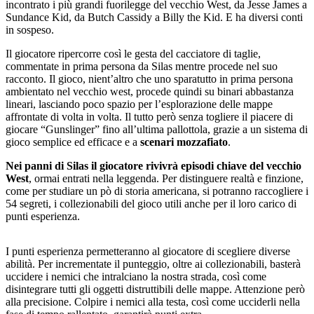
incontrato i più grandi fuorilegge del vecchio West, da Jesse James a
Sundance Kid, da Butch Cassidy a Billy the Kid. E ha diversi conti
in sospeso.
Il giocatore ripercorre così le gesta del cacciatore di taglie,
commentate in prima persona da Silas mentre procede nel suo
racconto. Il gioco, nient’altro
che uno sparatutto in prima persona
ambientato nel vecchio west, procede quindi su binari abbastanza
lineari, lasciando poco spazio per l’esplorazione delle mappe
affrontate di volta in volta. Il tutto però senza togliere il piacere di
giocare “Gunslinger” fino all’ultima pallottola, grazie a un sistema di
gioco semplice ed efficace e a
scenari mozzafiato
.
Nei panni di Silas il giocatore rivivrà episodi chiave del vecchio
West
, ormai entrati nella leggenda. Per distinguere realtà e finzione,
come per studiare un pò di storia americana, si potranno raccogliere i
54 segreti, i collezionabili del gioco utili anche per il loro carico di
punti esperienza.
I punti esperienza permetteranno al giocatore di scegliere diverse
abilità. Per incrementate il punteggio, oltre ai collezionabili, basterà
uccidere i nemici che intralciano la nostra strada, così come
disintegrare tutti gli oggetti distruttibili delle mappe. Attenzione però
alla precisione. Colpire i nemici alla testa, così come ucciderli nella