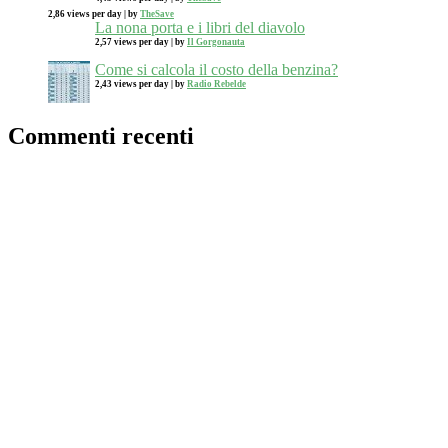
2,86 views per day
|
by
TheSave
La nona porta e i libri del diavolo
2,57 views per day
|
by
Il Gorgonauta
Come si calcola il costo della benzina?
2,43 views per day
|
by
Radio Rebelde
Commenti recenti
FLOWER
su
Anna
su
su
TheSave
su
Trovare i migliori prodotti di Amazon: Media e
Numero di Recensioni [Esclusiva Atomo del Male] (2/2)
Guizz
su
Trovare i migliori prodotti di Amazon: Media e
Numero di Recensioni [Esclusiva Atomo del Male] (2/2)
Meta
Registrati
Accedi
RSS
dei commenti