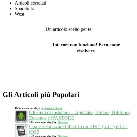
Articoli correlati
Sparatutto
West
Un articolo scelto per te
Internet non funziona! Ecco come
risolvere.
Gli Articoli più Popolari
16,57 views per day
|
by
Radio Rebelde
Gli eredi di Installous – AppCake, vShare, HiPStore,
Zeusmos e iPASTORE
5,86 views per day
|
by
TheSave
Come velocizzare l’iPad 1 con iOS 5 (5.1.1) e TU-
iOS5
4,43 views per day
|
by
TheSave