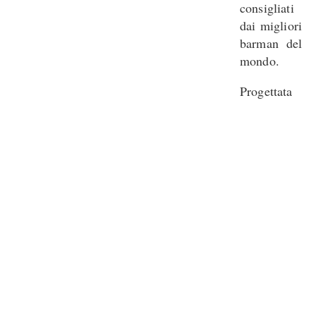
consigliati
dai migliori
barman del
mondo.
Progettata
Andrea
da
Berardi
, la pagina è disponibile su .
A Daily Drink vuole diffondere la cultura del bere
bene, cioè alcolizzarsi ma bevendo di qualità e non le
solite schifezze che fanno stare
male, promuovendo altre sì novità, tendenze e gusti
dal mondo dei drink.
cocktail
vini di qualità
Sulla pagina scorrono
e
. Di
ciascun drink viene descritta, dopo una breve
presentazione, la tipologia, la preparazione, la
decorazione, il giusto abbinamento e il bicchiere in cui