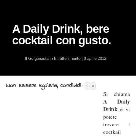
A Daily Drink, bere
cocktail con gusto.
Il Gorgonauta
in
Intrattenimento
|
8 aprile 2012
Non essere egoista, condividi:
9
0
Si chiama
A Daily
Drink
e vi
potete
trovare i
coctkail