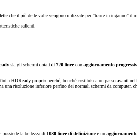
lette che il più delle volte vengono utilizzate per “trarre in inganno” il 
tteristiche salienti.
Ready
sia gli schermi dotati di
720 linee
con
aggiornamento progressi
finita HDReady proprio perché, benché costituisca un passo avanti nel
 ha una risoluzione inferiore perfino dei normali schermi da computer, c
 possiede la bellezza di
1080 linee di definizione
e un
aggiornamento