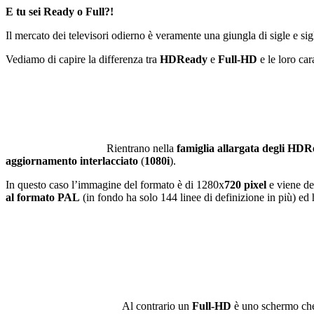
E tu sei Ready o Full?!
Il mercato dei televisori odierno è veramente una giungla di sigle e sig
Vediamo di capire la differenza tra
HDReady
e
Full-HD
e le loro cara
Rientrano nella
famiglia allargata degli HD
aggiornamento interlacciato
(
1080i
).
In questo caso l’immagine del formato è di 1280x
720 pixel
e viene de
al formato PAL
(in fondo ha solo 144 linee di definizione in più) ed
Al contrario un
Full-HD
è uno schermo che