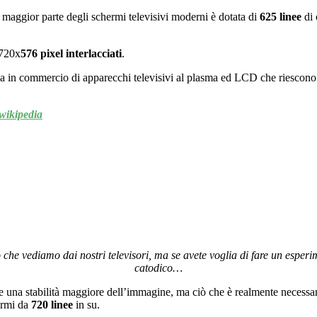
 maggior parte degli schermi televisivi moderni è dotata di
625 linee
di 
 720x
576 pixel interlacciati
.
messa in commercio di apparecchi televisivi al plasma ed LCD che riescon
wikipedia
lo che vediamo dai nostri televisori, ma se avete voglia di fare un espe
catodico…
te una stabilità maggiore dell’immagine, ma ciò che è realmente necessa
ermi da
720 linee
in su.