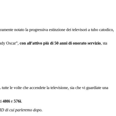
curamente notato la progressiva estinzione dei televisori a tubo catodico,
Lady Oscar”,
con all’attivo più di 50 anni di onorato servizio
, sta
tte le volte che accendete la televisione, sia che vi guardiate una
ti
480i
e
576i
.
-HD di cui parleremo dopo.