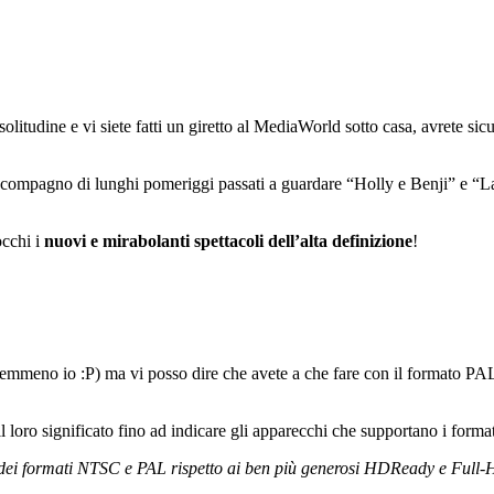
solitudine e vi siete fatti un giretto al MediaWorld sotto casa, avrete si
compagno di lunghi pomeriggi passati a guardare “Holly e Benji” e “
occhi i
nuovi e mirabolanti spettacoli dell’alta definizione
!
mmeno io :P) ma vi posso dire che avete a che fare con il formato PAL tu
loro significato fino ad indicare gli apparecchi che supportano i forma
oni dei formati NTSC e PAL rispetto ai ben più generosi HDReady e Full