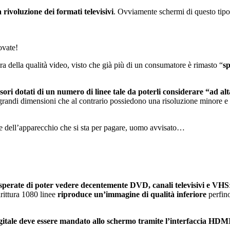
 rivoluzione dei formati televisivi
. Ovviamente schermi di questo tip
ovate!
a della qualità video, visto che già più di un consumatore è rimasto “
s
ori dotati di un numero di linee tale da poterli considerare “ad alt
 grandi dimensioni che al contrario possiedono una risoluzione minore e c
e dell’apparecchio che si sta per pagare, uomo avvisato…
sperate di poter vedere decentemente DVD, canali televisivi e VHS
rittura 1080 linee
riproduce un’immagine di qualità inferiore
perfino
igitale deve essere mandato allo schermo tramite l’interfaccia
HDM