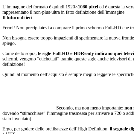
L’immagine del formato è quindi 1920×
1080 pixel
ed è questa la
vera
rappresentano il non-plus-ultra in fatto definizione dell’immagine.
Il futuro di ieri
Fermi! Non precipitatevi a comprare il primo schermo Full-HD che tr
Non bisogna essere troppo impazienti di sperimentare la nuova frontier
spiego.
Come detto sopra,
le sigle Full-HD e HDReady indicano quei televis
schermi, vengono “etichettati” tramite queste sigle anche televisori di
definizione!
Quindi al momento dell’acquisto è sempre meglio leggere le specifich
Secondo, ma non meno importante:
non 
dovendo “stiracchiare” l’immagine trasmessa per arrivare a 720 o addi
stato inventato).
Ergo, per godere delle prelibatezze dell’High Definition,
il segnale d