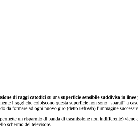
sione di raggi catodici
su una
superficie sensibile suddivisa in linee 
ente i raggi che colpiscono questa superficie non sono “sparati” a caso: 
 modo da formare ad ogni nuovo giro (detto
refresh
) l’immagine successiv
ermette un risparmio di banda di trasmissione non indifferente) viene 
llo schermo del televisore.