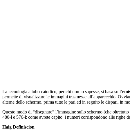
La tecnologia a tubo catodico, per chi non lo sapesse, si basa sull’
emis
permette di visualizzare le immagini trasmesse all’apparecchio. Ovviam
alterne dello schermo, prima tutte le pari ed in seguito le dispari, in
Questo modo di “disegnare” l’immagine sullo schermo (che oltretutto p
480-
i
e 576-
i
: come avrete capito, i numeri corrispondono alle righe de
Haig Definiscion