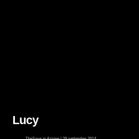
Lucy
TheSave
in
Azione
|
29 settembre 2014