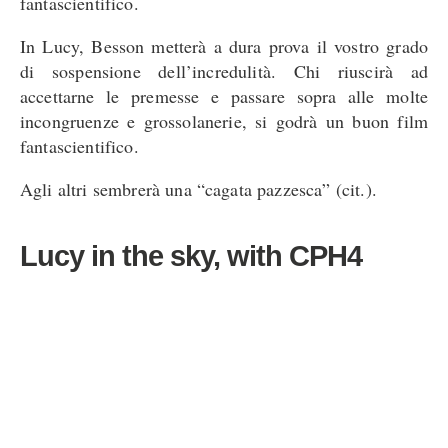
fantascientifico.
In Lucy, Besson metterà a dura prova il vostro grado
di sospensione dell’incredulità. Chi riuscirà ad
accettarne le premesse e passare sopra alle molte
incongruenze e grossolanerie, si godrà un buon film
fantascientifico.
Agli altri sembrerà una “cagata pazzesca” (cit.).
Lucy in the sky, with CPH4
Lucy (Scarlett Johansson) è una ragazza normale.
Studia a Taipei. Le piace divertirsi, bere e ballare. Il
suo ragazzo, conosciuto da una settimana, le chiede un
favore: “Entra in quell’hotel. Consegna questa
valigetta. Fai un bel sorriso e torna da me”. Nulla di
più semplice. Nulla di più sbagliato.