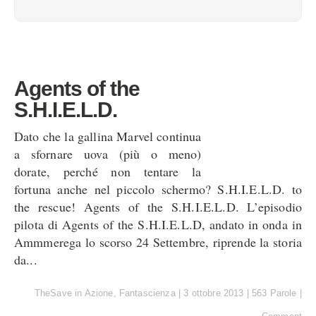
Agents of the
S.H.I.E.L.D.
Dato che la gallina Marvel continua
a sfornare uova (più o meno)
dorate, perché non tentare la
fortuna anche nel piccolo schermo? S.H.I.E.L.D. to
the rescue! Agents of the S.H.I.E.L.D. L’episodio
pilota di Agents of the S.H.I.E.L.D, andato in onda in
Ammmerega lo scorso 24 Settembre, riprende la storia
da...
TheSave
in
Azione
,
Fantascienza
|
3 ottobre 2013
|
563 Parole
|