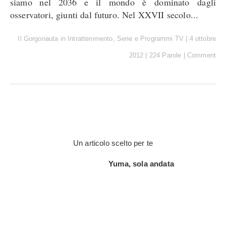
siamo nel 2036 e il mondo è dominato dagli
osservatori, giunti dal futuro. Nel XXVII secolo...
Il Gorgonauta
in
Intrattenimento
,
Serie e Programmi TV
|
4 ottobre
2012
|
224 Parole
|
Comment
Un articolo scelto per te
Yuma, sola andata