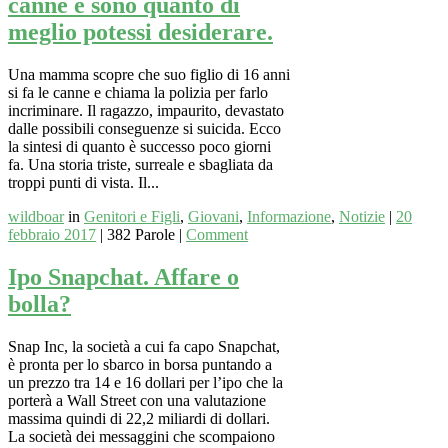
canne e sono quanto di
meglio potessi desiderare.
Una mamma scopre che suo figlio di 16 anni
si fa le canne e chiama la polizia per farlo
incriminare. Il ragazzo, impaurito, devastato
dalle possibili conseguenze si suicida. Ecco
la sintesi di quanto è successo poco giorni
fa. Una storia triste, surreale e sbagliata da
troppi punti di vista. Il...
wildboar
in
Genitori e Figli
,
Giovani
,
Informazione
,
Notizie
|
20
febbraio 2017
|
382 Parole
|
Comment
Ipo Snapchat. Affare o
bolla?
Snap Inc, la società a cui fa capo Snapchat,
è pronta per lo sbarco in borsa puntando a
un prezzo tra 14 e 16 dollari per l’ipo che la
porterà a Wall Street con una valutazione
massima quindi di 22,2 miliardi di dollari.
La società dei messaggini che scompaiono