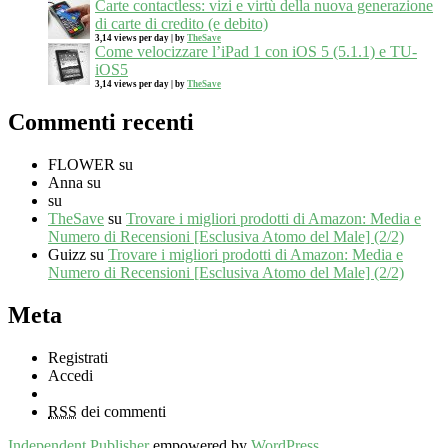
Carte contactless: vizi e virtù della nuova generazione
di carte di credito (e debito)
3,14 views per day
|
by
TheSave
Come velocizzare l’iPad 1 con iOS 5 (5.1.1) e TU-
iOS5
3,14 views per day
|
by
TheSave
Commenti recenti
FLOWER
su
Anna
su
su
TheSave
su
Trovare i migliori prodotti di Amazon: Media e
Numero di Recensioni [Esclusiva Atomo del Male] (2/2)
Guizz
su
Trovare i migliori prodotti di Amazon: Media e
Numero di Recensioni [Esclusiva Atomo del Male] (2/2)
Meta
Registrati
Accedi
RSS
dei commenti
Independent Publisher
empowered by
WordPress