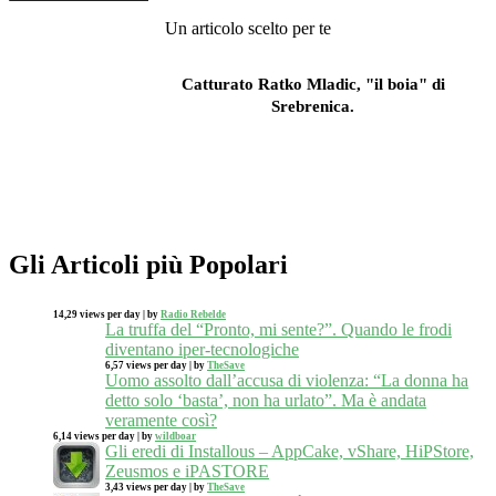
Un articolo scelto per te
Catturato Ratko Mladic, "il boia" di
Srebrenica.
Gli Articoli più Popolari
14,29 views per day
|
by
Radio Rebelde
La truffa del “Pronto, mi sente?”. Quando le frodi
diventano iper-tecnologiche
6,57 views per day
|
by
TheSave
Uomo assolto dall’accusa di violenza: “La donna ha
detto solo ‘basta’, non ha urlato”. Ma è andata
veramente così?
6,14 views per day
|
by
wildboar
Gli eredi di Installous – AppCake, vShare, HiPStore,
Zeusmos e iPASTORE
3,43 views per day
|
by
TheSave