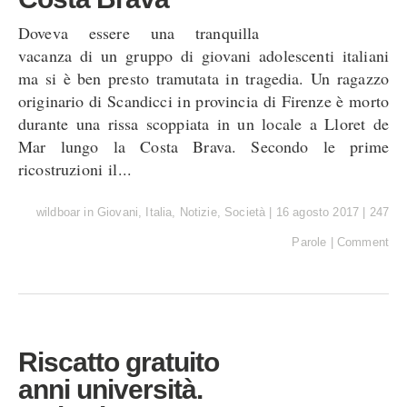
Doveva essere una tranquilla
vacanza di un gruppo di giovani adolescenti italiani
ma si è ben presto tramutata in tragedia. Un ragazzo
originario di Scandicci in provincia di Firenze è morto
durante una rissa scoppiata in un locale a Lloret de
Mar lungo la Costa Brava. Secondo le prime
ricostruzioni il...
wildboar
in
Giovani
,
Italia
,
Notizie
,
Società
|
16 agosto 2017
|
247
Parole
|
Comment
Riscatto gratuito
anni università.