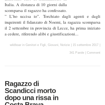
Italia. A distanza di 10 giorni dalla
scomparsa il ragazzo ha confessato.
” L’ho uccisa io”. Torchiato dagli agenti e dagli
inquirenti il fidanzato di Noemi, la ragazza scomparsa
il 2 settembre in provincia di Lecce, ha prima iniziato
a cedere, riferendo alibi e giustificazioni...
wildboar
in
Genitori e Figli
,
Giovani
,
Notizie
|
15 settembre 2017
|
341 Parole
|
Comment
Ragazzo di
Scandicci morto
dopo una rissa in
Costa Brava