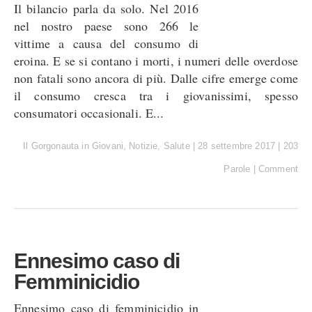
Il bilancio parla da solo. Nel 2016
nel nostro paese sono 266 le
vittime a causa del consumo di
eroina. E se si contano i morti, i numeri delle overdose
non fatali sono ancora di più. Dalle cifre emerge come
il consumo cresca tra i giovanissimi, spesso
consumatori occasionali. E...
Il Gorgonauta
in
Giovani
,
Notizie
,
Salute
|
28 settembre 2017
|
203
Parole
|
Comment
Ennesimo caso di
Femminicidio
Ennesimo caso di femminicidio in