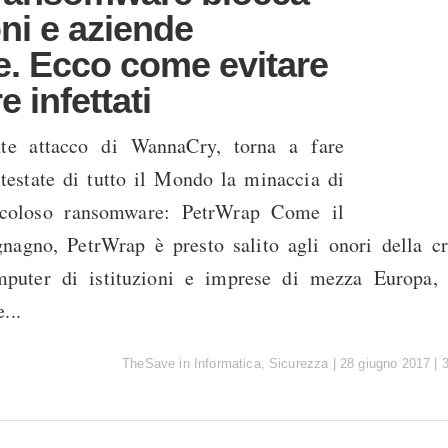
oni e aziende
. Ecco come evitare
e infettati
te attacco di WannaCry, torna a fare
 testate di tutto il Mondo la minaccia di
icoloso ransomware: PetrWrap Come il
nagno, PetrWrap è presto salito agli onori della c
mputer di istituzioni e imprese di mezza Europa, 
...
TheSave
in
Informatica
,
Sicurezza
|
28 giugno 2017
|