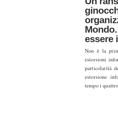
Un rans
ginocch
organizz
Mondo. 
essere i
Non è la prim
estorsioni info
particolarità 
estorsione in
tempo i quattro