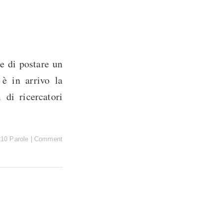
de di postare un
 è in arrivo la
 di ricercatori
210 Parole
|
Comment