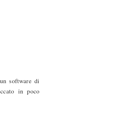
 un software di
occato in poco
319 Parole
|
Comment