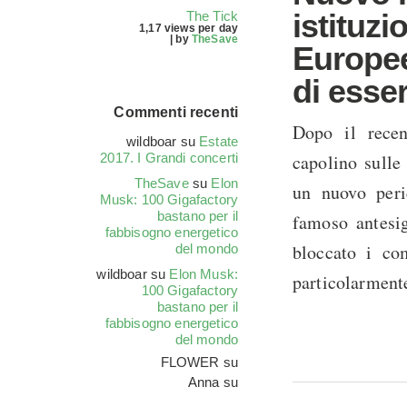
istituzi
The Tick
1,17 views per day
|
by
TheSave
Europee
di esser
Commenti recenti
Dopo il recen
wildboar
su
Estate
2017. I Grandi concerti
capolino sulle
TheSave
su
Elon
un nuovo per
Musk: 100 Gigafactory
bastano per il
famoso antesig
fabbisogno energetico
bloccato i co
del mondo
wildboar
su
Elon Musk:
particolarmente
100 Gigafactory
bastano per il
fabbisogno energetico
del mondo
FLOWER
su
Anna
su