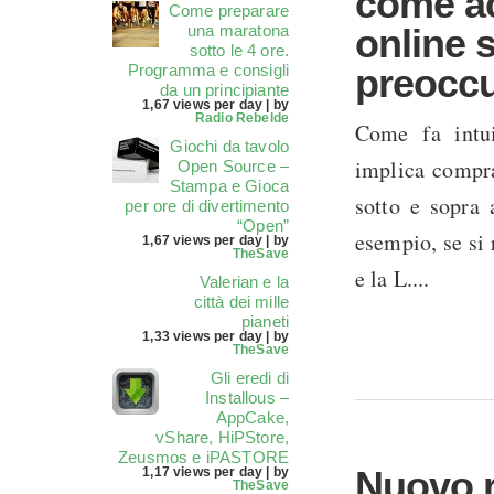
come ac
Come preparare
una maratona
online 
sotto le 4 ore.
Programma e consigli
preoccu
da un principiante
1,67 views per day
|
by
Radio Rebelde
Come fa intui
Giochi da tavolo
implica compra
Open Source –
Stampa e Gioca
sotto e sopra
per ore di divertimento
“Open”
esempio, se si 
1,67 views per day
|
by
TheSave
e la L....
Valerian e la
città dei mille
pianeti
1,33 views per day
|
by
TheSave
Gli eredi di
Installous –
AppCake,
vShare, HiPStore,
Zeusmos e iPASTORE
Nuovo 
1,17 views per day
|
by
TheSave