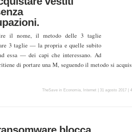
quistare vestiti
senza
pazioni.
re il nome, il metodo delle 3 taglie
re 3 taglie — la propria e quelle subito
 ad essa — dei capi che interessano. Ad
ritiene di portare una M, seguendo il metodo si acqui
TheSave
in
Economia
,
Internet
|
31 agosto 2017
|
ransomware blocca