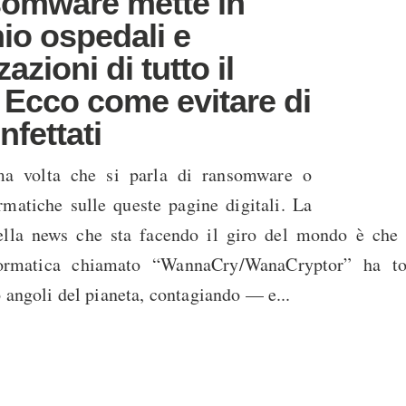
omware mette in
io ospedali e
azioni di tutto il
Ecco come evitare di
nfettati
a volta che si parla di ransomware o
rmatiche sulle queste pagine digitali. La
della news che sta facendo il giro del mondo è che
formatica chiamato “WannaCry/WanaCryptor” ha t
 angoli del pianeta, contagiando — e...
TheSave
in
Informatica
,
Sicurezza
|
13 maggio 2017
|