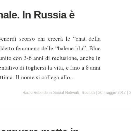
ale. In Russia è
enerdì scorso chi creerà le “chat della
iddetto fenomeno delle “balene blu”, Blue
nito con 3-6 anni di reclusione, anche in
ntativo di togliersi la vita, e fino a 8 anni
ttima. Il nome si collega allo...
Radio Rebelde
in
Social Network
,
Società
|
30 maggio 2017
|