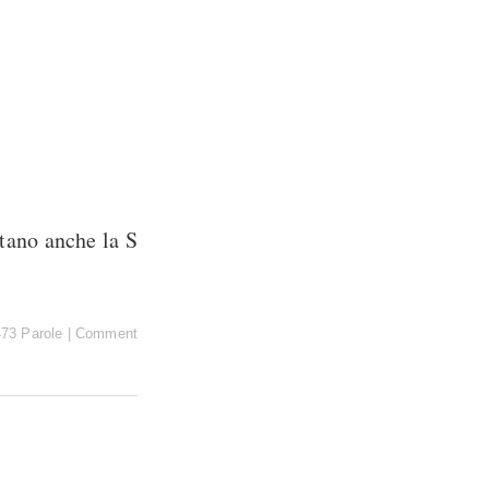
stano anche la S
473 Parole
|
Comment