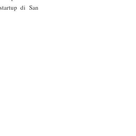
startup di San
o i consumatori
nce – chiamati
montare mobili,
, pulire casa,
, spiegando che
 la piattaforma;
ntità autonoma
enda, nata come
 anche se non è