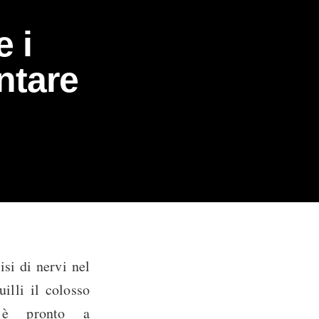
 i
ntare
isi di nervi nel
uilli il colosso
o è pronto a