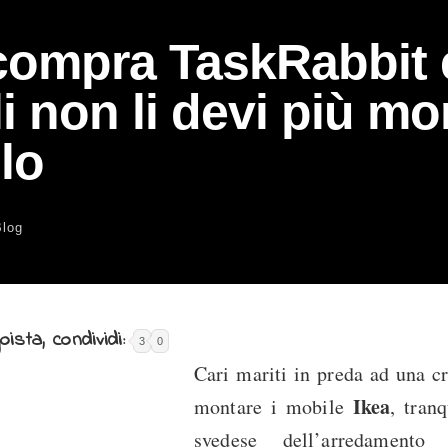
compra TaskRabbit e
i non li devi più mo
lo
Blog
ista, condividi:
3
0
Cari mariti in preda ad una cr
Ikea
montare i mobile
, tranq
svedese dell’arredament