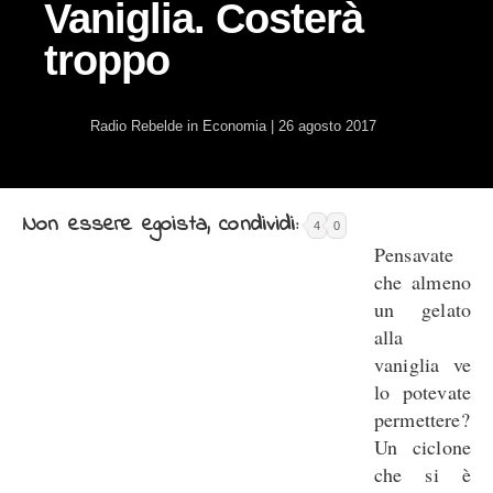
Vaniglia. Costerà
troppo
Radio Rebelde
in
Economia
|
26 agosto 2017
Non essere egoista, condividi:
4
0
Pensavate
che almeno
un gelato
alla
vaniglia ve
lo potevate
permettere?
Un ciclone
che si è