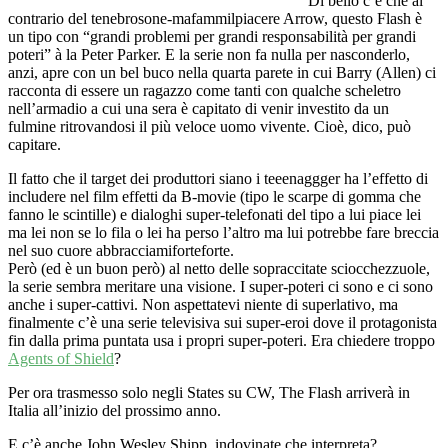
Di bello c’è che al
contrario del tenebrosone-mafammilpiacere Arrow, questo Flash è
un tipo con “grandi problemi per grandi responsabilità per grandi
poteri” à la Peter Parker. E la serie non fa nulla per nasconderlo,
anzi, apre con un bel buco nella quarta parete in cui Barry (Allen) ci
racconta di essere un ragazzo come tanti con qualche scheletro
nell’armadio a cui una sera è capitato di venir investito da un
fulmine ritrovandosi il più veloce uomo vivente. Cioè, dico, può
capitare.
Il fatto che il target dei produttori siano i teeenaggger ha l’effetto di
includere nel film effetti da B-movie (tipo le scarpe di gomma che
fanno le scintille) e dialoghi super-telefonati del tipo a lui piace lei
ma lei non se lo fila o lei ha perso l’altro ma lui potrebbe fare breccia
nel suo cuore abbracciamiforteforte.
Però (ed è un buon però) al netto delle sopraccitate sciocchezzuole,
la serie sembra meritare una visione. I super-poteri ci sono e ci sono
anche i super-cattivi. Non aspettatevi niente di superlativo, ma
finalmente c’è una serie televisiva sui super-eroi dove il protagonista
fin dalla prima puntata usa i propri super-poteri. Era chiedere troppo
Agents of Shield
?
Per ora trasmesso solo negli States su CW, The Flash arriverà in
Italia all’inizio del prossimo anno.
E c’è anche John Wesley Shipp, indovinate che interpreta?