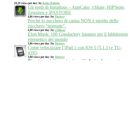
10,29 views per day
|
by
Radio Rebelde
Gli eredi di Installous – AppCake, vShare, HiPStore,
Zeusmos e iPASTORE
4,86 views per day
|
by
TheSave
Perchè lo zucchero di canna NON è meglio dello
zucchero “normale”.
4,00 views per day
|
by
wildboar
Elon Musk: 100 Gigafactory bastano per il fabbisogno
energetico del mondo
3,86 views per day
|
by
TheSave
Come velocizzare l’iPad 1 con iOS 5 (5.1.1) e TU-
iOS5
3,00 views per day
|
by
TheSave
Riscatto gratuito anni università. Arriva la proposta
2,14 views per day
|
by
Radio Rebelde
Commenti recenti
TheSave
su
Elon Musk: 100 Gigafactory bastano per il
fabbisogno energetico del mondo
wildboar
su
Elon Musk: 100 Gigafactory bastano per il
fabbisogno energetico del mondo
FLOWER
su
Anna
su
su