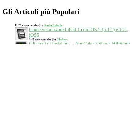
Gli Articoli più Popolari
11,29 views per day
|
by
Radio Rebelde
Come velocizzare l’iPad 1 con iOS 5 (5.1.1) e TU-
iOS5
3,43 views per day
|
by
TheSave
Gli eredi di Installous – AppCake, vShare, HiPStore,
Zeusmos e iPASTORE
3,14 views per day
|
by
TheSave
Come preparare una maratona sotto le 4 ore.
Programma e consigli da un principiante
3,00 views per day
|
by
Radio Rebelde
Se usate Hola Better Internet rimuovetelo subito, fate
parte di una botnet a pagamento
2,57 views per day
|
by
TheSave
L’alba degli hoverboard su ruote (indossate il casco)
2,00 views per day
|
by
TheSave
Commenti recenti
wildboar
su
Estate 2017. I Grandi concerti
TheSave
su
Elon Musk: 100 Gigafactory bastano per il
fabbisogno energetico del mondo
wildboar
su
Elon Musk: 100 Gigafactory bastano per il