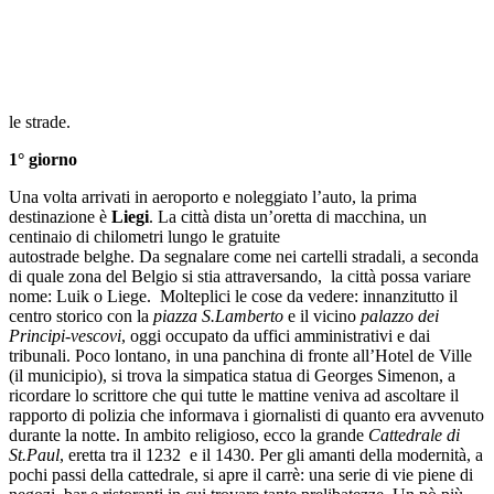
le strade.
1° giorno
Una volta arrivati in aeroporto e noleggiato l’auto, la prima
destinazione è
Liegi
. La città dista un’oretta di macchina, un
centinaio di chilometri lungo le gratuite
autostrade belghe. Da segnalare come nei cartelli stradali, a seconda
di quale zona del Belgio si stia attraversando, la città possa variare
nome: Luik o Liege. Molteplici le cose da vedere: innanzitutto il
centro storico con la
piazza S.Lamberto
e il vicino
palazzo dei
Principi-vescovi
, oggi occupato da uffici amministrativi e dai
tribunali. Poco lontano, in una panchina di fronte all’Hotel de Ville
(il municipio), si trova la simpatica statua di Georges Simenon, a
ricordare lo scrittore che qui tutte le mattine veniva ad ascoltare il
rapporto di polizia che informava i giornalisti di quanto era avvenuto
durante la notte. In ambito religioso, ecco la grande
Cattedrale di
St.Paul
, eretta tra il 1232 e il 1430. Per gli amanti della modernità, a
pochi passi della cattedrale, si apre il carrè: una serie di vie piene di