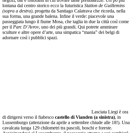
negozi, bar e ristoranti in cui trovare tante prelibatezze. Un pò più
lontana dal centro storico ecco la futuristica
Station de Guillemins
(sopra a destra)
, progetta da Santiago Calatrava che ricorda, nella
sua forma, una grande balena. Infine il verde: piacevole una
passeggiata lungo il fiume Mosa, che taglia in due la città così come
per il
Parc D’Avrov
, uno dei più grandi. Qui potrete ammirare
sculture e altre opere d’arte, una simpatica “mania” dei belgi di
adornare così i pubblici spazi.
Lasciata Liegi è ora
di dirigersi verso il fiabesco
castello di Vianden (a sinistra)
, in
Lussemburgo (attenzione da aprile a settembre chiude alle 18!). Una
cavalcata lunga 129 chilometri tra pascoli, boschi e foreste.