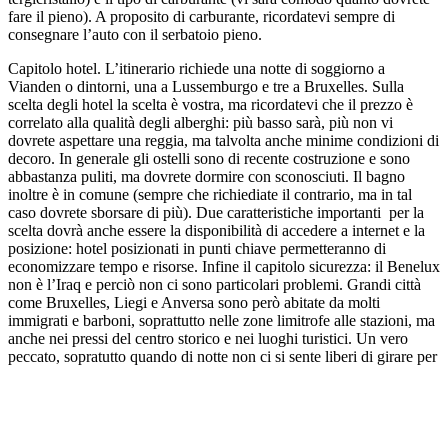
fare il pieno). A proposito di carburante, ricordatevi sempre di
consegnare l’auto con il serbatoio pieno.
Capitolo hotel. L’itinerario richiede una notte di soggiorno a
Vianden o dintorni, una a Lussemburgo e tre a Bruxelles. Sulla
scelta degli hotel la scelta è vostra, ma ricordatevi che il prezzo è
correlato alla qualità degli alberghi: più basso sarà, più non vi
dovrete aspettare una reggia, ma talvolta anche minime condizioni di
decoro. In generale gli ostelli sono di recente costruzione e sono
abbastanza puliti, ma dovrete dormire con sconosciuti. Il bagno
inoltre è in comune (sempre che richiediate il contrario, ma in tal
caso dovrete sborsare di più). Due caratteristiche importanti per la
scelta dovrà anche essere la disponibilità di accedere a internet e la
posizione: hotel posizionati in punti chiave permetteranno di
economizzare tempo e risorse. Infine il capitolo sicurezza: il Benelux
non è l’Iraq e perciò non ci sono particolari problemi. Grandi città
come Bruxelles, Liegi e Anversa sono però abitate da molti
immigrati e barboni, soprattutto nelle zone limitrofe alle stazioni, ma
anche nei pressi del centro storico e nei luoghi turistici. Un vero
peccato, sopratutto quando di notte non ci si sente liberi di girare per