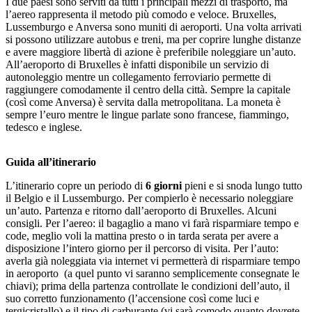
I due paesi sono serviti da tutti i principali mezzi di trasporto, ma
l’aereo rappresenta il metodo più comodo e veloce. Bruxelles,
Lussemburgo e Anversa sono muniti di aeroporti. Una volta arrivati
si possono utilizzare autobus e treni, ma per coprire lunghe distanze
e avere maggiore libertà di azione è preferibile noleggiare un’auto.
All’aeroporto di Bruxelles è infatti disponibile un servizio di
autonoleggio mentre un collegamento ferroviario permette di
raggiungere comodamente il centro della città. Sempre la capitale
(così come Anversa) è servita dalla metropolitana. La moneta è
sempre l’euro mentre le lingue parlate sono francese, fiammingo,
tedesco e inglese.
Guida all’itinerario
L’itinerario copre un periodo di
6 giorni
pieni e si snoda lungo tutto
il Belgio e il Lussemburgo. Per compierlo è necessario noleggiare
un’auto. Partenza e ritorno dall’aeroporto di Bruxelles. Alcuni
consigli. Per l’aereo: il bagaglio a mano vi farà risparmiare tempo e
code, meglio voli la mattina presto o in tarda serata per avere a
disposizione l’intero giorno per il percorso di visita. Per l’auto:
averla già noleggiata via internet vi permetterà di risparmiare tempo
in aeroporto (a quel punto vi saranno semplicemente consegnate le
chiavi); prima della partenza controllate le condizioni dell’auto, il
suo corretto funzionamento (l’accensione così come luci e
tergicristallo) e il tipo di carburante (vi sarà comodo quanto dovrete