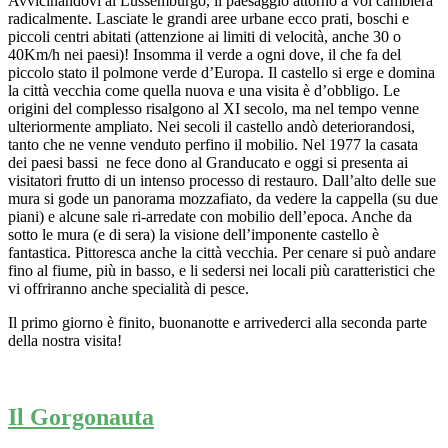
Avvicinandovi al Lussemburgo, il paesaggio attorno a voi cambierà
radicalmente. Lasciate le grandi aree urbane ecco prati, boschi e
piccoli centri abitati (attenzione ai limiti di velocità, anche 30 o
40Km/h nei paesi)! Insomma il verde a ogni dove, il che fa del
piccolo stato il polmone verde d’Europa. Il castello si erge e domina
la città vecchia come quella nuova e una visita è d’obbligo. Le
origini del complesso risalgono al XI secolo, ma nel tempo venne
ulteriormente ampliato. Nei secoli il castello andò deteriorandosi,
tanto che ne venne venduto perfino il mobilio. Nel 1977 la casata
dei paesi bassi ne fece dono al Granducato e oggi si presenta ai
visitatori frutto di un intenso processo di restauro. Dall’alto delle sue
mura si gode un panorama mozzafiato, da vedere la cappella (su due
piani) e alcune sale ri-arredate con mobilio dell’epoca. Anche da
sotto le mura (e di sera) la visione dell’imponente castello è
fantastica. Pittoresca anche la città vecchia. Per cenare si può andare
fino al fiume, più in basso, e li sedersi nei locali più caratteristici che
vi offriranno anche specialità di pesce.
Il primo giorno è finito, buonanotte e arrivederci alla seconda parte
della nostra visita!
Il Gorgonauta