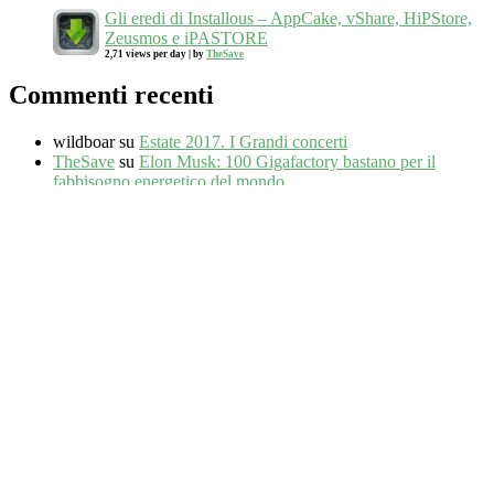
Gli eredi di Installous – AppCake, vShare, HiPStore,
Zeusmos e iPASTORE
2,71 views per day
|
by
TheSave
Commenti recenti
wildboar
su
Estate 2017. I Grandi concerti
TheSave
su
Elon Musk: 100 Gigafactory bastano per il
fabbisogno energetico del mondo
wildboar
su
Elon Musk: 100 Gigafactory bastano per il
fabbisogno energetico del mondo
FLOWER
su
Anna
su
Meta
Registrati
Accedi
RSS
dei commenti
Independent Publisher
empowered by
WordPress
Utilizziamo i cookie per essere sicuri che tu possa avere la migliore
esperienza sul nostro sito. Se continui ad utilizzare questo sito noi