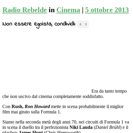
Radio Rebelde
in
Cinema
|
5 ottobre 2013
Non essere egoista, condividi:
6
0
Era da tanto tempo
che non uscivo dal cinema completamente soddisfatto.
Con
Rush,
Ron Howard
mette in scena probabilmente il miglior
film mai girato sulla Formula 1.
Siamo nella seconda metà degli anni 70, nei circuiti di Formula 1 va
in scena il duello tra il perfezionista
Niki Lauda
(
Daniel Brühl
) e il
playboy
James Hunt
(
Chris Hemsworth
).