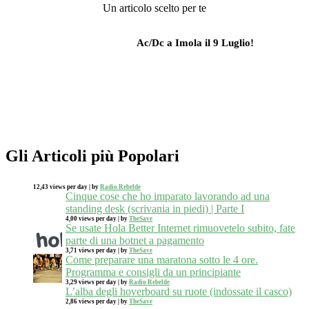
Un articolo scelto per te
Ac/Dc a Imola il 9 Luglio!
Gli Articoli più Popolari
12,43 views per day
|
by
Radio Rebelde
Cinque cose che ho imparato lavorando ad una
standing desk (scrivania in piedi) | Parte I
4,00 views per day
|
by
TheSave
Se usate Hola Better Internet rimuovetelo subito, fate
parte di una botnet a pagamento
3,71 views per day
|
by
TheSave
Come preparare una maratona sotto le 4 ore.
Programma e consigli da un principiante
3,29 views per day
|
by
Radio Rebelde
L’alba degli hoverboard su ruote (indossate il casco)
2,86 views per day
|
by
TheSave