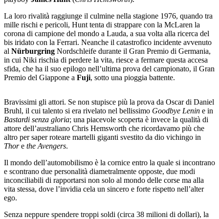
La loro rivalità raggiunge il culmine nella stagione 1976, quando tra
mille rischi e pericoli, Hunt tenta di strappare con la McLaren la
corona di campione del mondo a Lauda, a sua volta alla ricerca del
bis iridato con la Ferrari. Neanche il catastrofico incidente avvenuto
al
Nürburgring
Nordschleife durante il Gran Premio di Germania,
in cui Niki rischia di perdere la vita, riesce a fermare questa accesa
sfida, che ha il suo epilogo nell’ultima prova del campionato, il Gran
Premio del Giappone a
Fuji
, sotto una pioggia battente.
Bravissimi gli attori. Se non stupisce più la prova da Oscar di Daniel
Bruhl, il cui talento si era rivelato nel bellissimo
Goodbye Lenin
e in
Bastardi senza gloria
; una piacevole scoperta è invece la qualità di
attore dell’australiano Chris Hemsworth che ricordavamo più che
altro per saper roteare martelli giganti svestito da dio vichingo in
Thor
e
the Avengers
.
Il mondo dell’automobilismo è la cornice entro la quale si incontrano
e scontrano due personalità diametralmente opposte, due modi
inconciliabili di rapportarsi non solo al mondo delle corse ma alla
vita stessa, dove l’invidia cela un sincero e forte rispetto nell’alter
ego.
Senza neppure spendere troppi soldi (circa 38 milioni di dollari), la