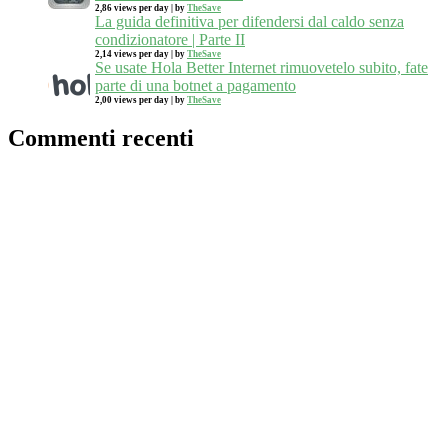
2,86 views per day
|
by
TheSave
La guida definitiva per difendersi dal caldo senza
condizionatore | Parte II
2,14 views per day
|
by
TheSave
Se usate Hola Better Internet rimuovetelo subito, fate
parte di una botnet a pagamento
2,00 views per day
|
by
TheSave
Commenti recenti
wildboar
su
Estate 2017. I Grandi concerti
TheSave
su
Elon Musk: 100 Gigafactory bastano per il
fabbisogno energetico del mondo
wildboar
su
Elon Musk: 100 Gigafactory bastano per il
fabbisogno energetico del mondo
FLOWER
su
Anna
su
Meta
Registrati
Accedi
RSS
dei commenti