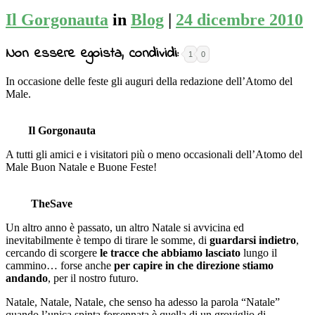
Il Gorgonauta
in
Blog
|
24 dicembre 2010
Non essere egoista, condividi:
1
0
In occasione delle feste gli auguri della redazione dell’Atomo del
Male.
Il Gorgonauta
A tutti gli amici e i visitatori più o meno occasionali dell’Atomo del
Male Buon Natale e Buone Feste!
TheSave
Un altro anno è passato, un altro Natale si avvicina ed
inevitabilmente è tempo di tirare le somme, di
guardarsi indietro
,
cercando di scorgere
le tracce che abbiamo lasciato
lungo il
cammino… forse anche
per capire in che direzione stiamo
andando
, per il nostro futuro.
Natale, Natale, Natale, che senso ha adesso la parola “Natale”
quando l’unica spinta forsennata è quella di un groviglio di