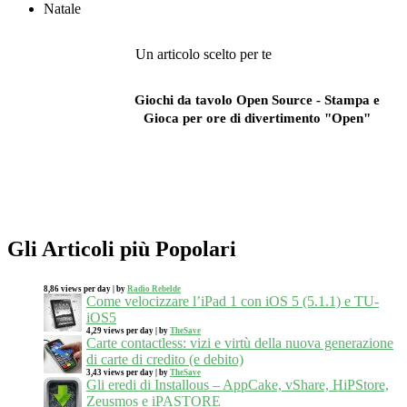
Natale
Un articolo scelto per te
Giochi da tavolo Open Source - Stampa e
Gioca per ore di divertimento "Open"
Gli Articoli più Popolari
8,86 views per day
|
by
Radio Rebelde
Come velocizzare l’iPad 1 con iOS 5 (5.1.1) e TU-
iOS5
4,29 views per day
|
by
TheSave
Carte contactless: vizi e virtù della nuova generazione
di carte di credito (e debito)
3,43 views per day
|
by
TheSave
Gli eredi di Installous – AppCake, vShare, HiPStore,
Zeusmos e iPASTORE