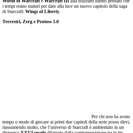
World of Warcraft
e
Warcraft III
alla Blizzard hanno pensato che
i tempi erano maturi per dare alla luce un nuovo capitolo della saga
di Starcraft:
Wings of Liberty
.
Terrestri, Zerg e Protoss 1.0
Per chi non ha avuto
tempo o modo di giocare ai primi due capitoli della serie posso dirvi,
riassumendo molto, che l’universo di Starcraft è ambientato in un
distopico
XXVI
secolo
dilaniato dalla contrapposizione tra le tre