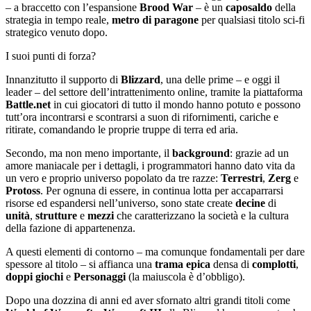
– a braccetto con l’espansione
Brood
War
– è un
caposaldo
della
strategia in tempo reale,
metro di paragone
per qualsiasi titolo sci-fi
strategico venuto dopo.
I suoi punti di forza?
Innanzitutto il supporto di
Blizzard
, una delle prime – e oggi il
leader – del settore dell’intrattenimento online, tramite la piattaforma
Battle.net
in cui giocatori di tutto il mondo hanno potuto e possono
tutt’ora incontrarsi e scontrarsi a suon di rifornimenti, cariche e
ritirate, comandando le proprie truppe di terra ed aria.
Secondo, ma non meno importante, il
background
: grazie ad un
amore maniacale per i dettagli, i programmatori hanno dato vita da
un vero e proprio universo popolato da tre razze:
Terrestri
,
Zerg
e
Protoss
. Per ognuna di essere, in continua lotta per accaparrarsi
risorse ed espandersi nell’universo, sono state create
decine
di
unità
,
strutture
e
mezzi
che caratterizzano la società e la cultura
della fazione di appartenenza.
A questi elementi di contorno – ma comunque fondamentali per dare
spessore al titolo – si affianca una
trama epica
densa di
complotti
,
doppi giochi
e
Personaggi
(la maiuscola è d’obbligo).
Dopo una dozzina di anni ed aver sfornato altri grandi titoli come