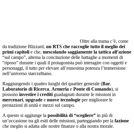
Oltre alla trama c’è, come
da tradizione Blizzard,
un RTS che raccoglie tutto il meglio dei
primi capitoli
e che,
mescolando saggiamente la tattica all’azione
“sul campo”, alterna la concitazione delle battaglie a momenti di
“riposo” durante i quali il protagonista può interagire con oggetti e
personaggi, il tutto per elevare all’ennesima potenza l’immersione
nell’universo starcraftiano.
Raggiungendo i quattro luoghi del quartier generale (
Bar
,
Laboratorio
di
Ricerca
,
Armeria
e
Ponte
di
Comando
), si
possono
investire i crediti
guadagnati durante le missioni in
mercenari
,
upgrade
e
nuove
tecnologie
per migliorare le
prestazioni di unità e mezzi sul campo.
A questo si aggiunge la
possibilità di “scegliere”
in più di
un’occasione tra gli esiti delle missioni, parteggiando per la
fazione
che meglio si adatta alle nostre finanze o alla nostra morale.