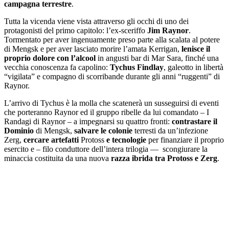
campagna terrestre
.
Tutta la vicenda viene vista attraverso gli occhi di uno dei
protagonisti del primo capitolo: l’ex-sceriffo
Jim
Raynor
.
Tormentato per aver ingenuamente preso parte alla scalata al potere
di Mengsk e per aver lasciato morire l’amata Kerrigan,
lenisce il
proprio dolore con l’alcool
in angusti bar di Mar Sara, finché una
vecchia conoscenza fa capolino:
Tychus
Findlay
, galeotto in libertà
“vigilata” e compagno di scorribande durante gli anni “ruggenti” di
Raynor.
L’arrivo di Tychus è la molla che scatenerà un susseguirsi di eventi
che porteranno Raynor ed il gruppo ribelle da lui comandato – I
Randagi di Raynor – a impegnarsi su quattro fronti:
contrastare
il
Dominio
di Mengsk,
salvare le colonie
terresti da un’infezione
Zerg,
cercare artefatti
Protoss
e tecnologie
per finanziare il proprio
esercito e – filo conduttore dell’intera trilogia — scongiurare la
minaccia costituita da una nuova
razza ibrida tra Protoss e Zerg
.