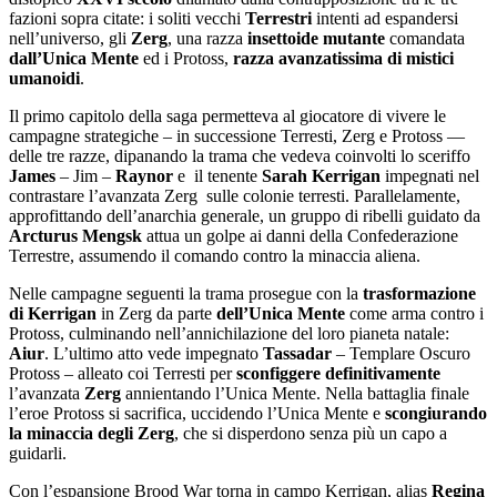
fazioni sopra citate: i soliti vecchi
Terrestri
intenti ad espandersi
nell’universo, gli
Zerg
, una razza
insettoide
mutante
comandata
dall’Unica
Mente
ed i Protoss,
razza avanzatissima di mistici
umanoidi
.
Il primo capitolo della saga permetteva al giocatore di vivere le
campagne strategiche – in successione Terresti, Zerg e Protoss —
delle tre razze, dipanando la trama che vedeva coinvolti lo sceriffo
James
– Jim –
Raynor
e il tenente
Sarah
Kerrigan
impegnati nel
contrastare l’avanzata Zerg sulle colonie terresti. Parallelamente,
approfittando dell’anarchia generale, un gruppo di ribelli guidato da
Arcturus
Mengsk
attua un golpe ai danni della Confederazione
Terrestre, assumendo il comando contro la minaccia aliena.
Nelle campagne seguenti la trama prosegue con la
trasformazione
di Kerrigan
in Zerg da parte
dell’Unica Mente
come arma contro i
Protoss, culminando nell’annichilazione del loro pianeta natale:
Aiur
. L’ultimo atto vede impegnato
Tassadar
– Templare Oscuro
Protoss – alleato coi Terresti per
sconfiggere
definitivamente
l’avanzata
Zerg
annientando l’Unica Mente. Nella battaglia finale
l’eroe Protoss si sacrifica, uccidendo l’Unica Mente e
scongiurando
la minaccia degli Zerg
, che si disperdono senza più un capo a
guidarli.
Con l’espansione Brood War torna in campo Kerrigan, alias
Regina