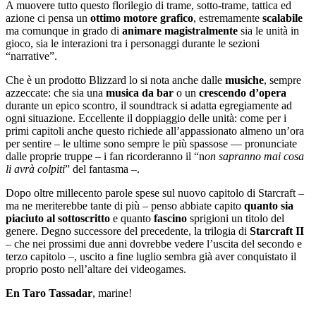
A muovere tutto questo florilegio di trame, sotto-trame, tattica ed
azione ci pensa un
ottimo motore grafico
, estremamente
scalabile
ma comunque in grado di
animare
magistralmente
sia le unità in
gioco, sia le interazioni tra i personaggi durante le sezioni
“narrative”.
Che è un prodotto Blizzard lo si nota anche dalle
musiche
, sempre
azzeccate: che sia una
musica da bar
o un
crescendo d’opera
durante un epico scontro, il soundtrack si adatta egregiamente ad
ogni situazione. Eccellente il doppiaggio delle unità: come per i
primi capitoli anche questo richiede all’appassionato almeno un’ora
per sentire – le ultime sono sempre le più spassose — pronunciate
dalle proprie truppe – i fan ricorderanno il “n
on sapranno mai cosa
li avrà colpiti
” del fantasma –.
Dopo oltre millecento parole spese sul nuovo capitolo di Starcraft –
ma ne meriterebbe tante di più – penso abbiate capito
quanto sia
piaciuto al sottoscritto
e quanto
fascino
sprigioni un titolo del
genere. Degno successore del precedente, la trilogia di
Starcraft II
– che nei prossimi due anni dovrebbe vedere l’uscita del secondo e
terzo capitolo –, uscito a fine luglio sembra già aver conquistato il
proprio posto nell’altare dei videogames.
En Taro Tassadar
, marine!