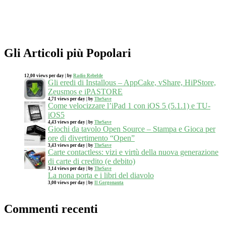
Gli Articoli più Popolari
12,00 views per day
|
by
Radio Rebelde
Gli eredi di Installous – AppCake, vShare, HiPStore,
Zeusmos e iPASTORE
4,71 views per day
|
by
TheSave
Come velocizzare l’iPad 1 con iOS 5 (5.1.1) e TU-
iOS5
4,43 views per day
|
by
TheSave
Giochi da tavolo Open Source – Stampa e Gioca per
ore di divertimento “Open”
3,43 views per day
|
by
TheSave
Carte contactless: vizi e virtù della nuova generazione
di carte di credito (e debito)
3,14 views per day
|
by
TheSave
La nona porta e i libri del diavolo
3,00 views per day
|
by
Il Gorgonauta
Commenti recenti