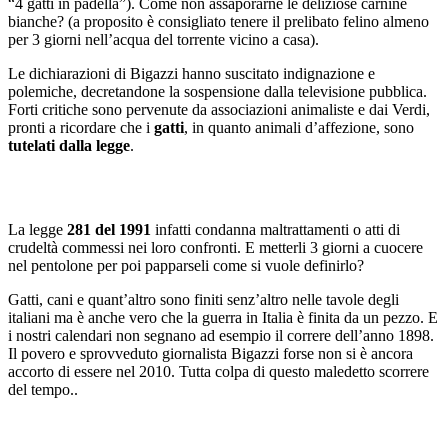
“4 gatti in padella”). Come non assaporarne le deliziose carnine
bianche? (a proposito è consigliato tenere il prelibato felino almeno
per 3 giorni nell’acqua del torrente vicino a casa).
Le dichiarazioni di Bigazzi hanno suscitato indignazione e
polemiche, decretandone la sospensione dalla televisione pubblica.
Forti critiche sono pervenute da associazioni animaliste e dai Verdi,
pronti a ricordare che i
gatti
, in quanto animali d’affezione, sono
tutelati dalla legge
.
La legge
281 del 1991
infatti condanna maltrattamenti o atti di
crudeltà commessi nei loro confronti. E metterli 3 giorni a cuocere
nel pentolone per poi papparseli come si vuole definirlo?
Gatti, cani e quant’altro sono finiti senz’altro nelle tavole degli
italiani ma è anche vero che la guerra in Italia è finita da un pezzo. E
i nostri calendari non segnano ad esempio il correre dell’anno 1898.
Il povero e sprovveduto giornalista Bigazzi forse non si è ancora
accorto di essere nel 2010. Tutta colpa di questo maledetto scorrere
del tempo..