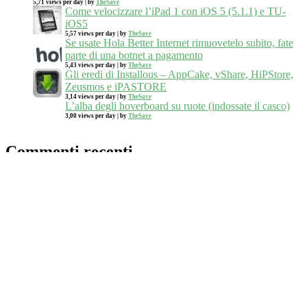
5,71 views per day
|
by
TheSave
Come velocizzare l’iPad 1 con iOS 5 (5.1.1) e TU-
iOS5
5,57 views per day
|
by
TheSave
Se usate Hola Better Internet rimuovetelo subito, fate
parte di una botnet a pagamento
5,43 views per day
|
by
TheSave
Gli eredi di Installous – AppCake, vShare, HiPStore,
Zeusmos e iPASTORE
3,14 views per day
|
by
TheSave
L’alba degli hoverboard su ruote (indossate il casco)
3,00 views per day
|
by
TheSave
Commenti recenti
TheSave
su
Elon Musk: 100 Gigafactory bastano per il
fabbisogno energetico del mondo
wildboar
su
Elon Musk: 100 Gigafactory bastano per il
fabbisogno energetico del mondo
FLOWER
su
Anna
su
su
Meta