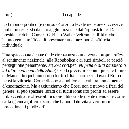
nord)
alla capitale.
Dal mondo politico (e non solo) si sono levate nelle ore successive
molte proteste, sia dalla maggioranza che dall’opposizione. Dal
presidente della Camera G.Fini a Walter Veltroni e all’IdV che
hanno ventilato l’idea di presentare una mozione di sfiducia
individuale.
Una spacconata dettate dalle circostanza o una vera e propria offesa
al sentimento nazionale, alla Repubblica e ai suoi simboli (e perciò
perseguibile penalmente, art 292 cod.pen.
vilipendio alla bandiera o
ad altro emblema dello Stato
)? E’ da precisare comunque che l’inno
di Mameli in quel punto non indica l’Italia come schiava di Roma
bensì la
vittoria
. Come dicono alcuni forse la cultura non è merce
d’esportazione. Ma aggiungiamo che Bossi non è nuovo a frasi del
genere, si può spaziare infatti dai fucili lombardi pronti ad essere
imbracciati alle offese al tricolore utilizzabile niente meno che come
carta igienica (affermazioni che hanno dato vita a veri propri
procedimenti giudiziari).