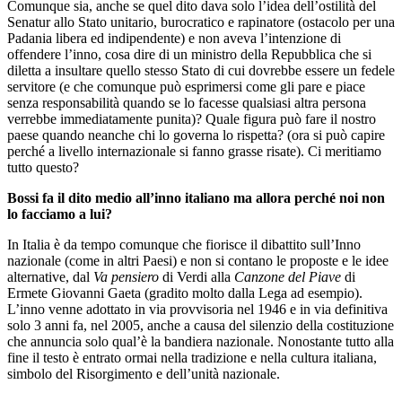
Comunque sia, anche se quel dito dava solo l’idea dell’ostilità del
Senatur allo Stato unitario, burocratico e rapinatore (ostacolo per una
Padania libera ed indipendente) e non aveva l’intenzione di
offendere l’inno, cosa dire di un ministro della Repubblica che si
diletta a insultare quello stesso Stato di cui dovrebbe essere un fedele
servitore (e che comunque può esprimersi come gli pare e piace
senza responsabilità quando se lo facesse qualsiasi altra persona
verrebbe immediatamente punita)? Quale figura può fare il nostro
paese quando neanche chi lo governa lo rispetta? (ora si può capire
perché a livello internazionale si fanno grasse risate). Ci meritiamo
tutto questo?
Bossi fa il dito medio all’inno italiano ma allora perché noi non
lo facciamo a lui?
In Italia è da tempo comunque che fiorisce il dibattito sull’Inno
nazionale (come in altri Paesi) e non si contano le proposte e le idee
alternative, dal
Va pensiero
di Verdi alla
Canzone del Piave
di
Ermete Giovanni Gaeta (gradito molto dalla Lega ad esempio).
L’inno venne adottato in via provvisoria nel 1946 e in via definitiva
solo 3 anni fa, nel 2005, anche a causa del silenzio della costituzione
che annuncia solo qual’è la bandiera nazionale. Nonostante tutto alla
fine il testo è entrato ormai nella tradizione e nella cultura italiana,
simbolo del Risorgimento e dell’unità nazionale.