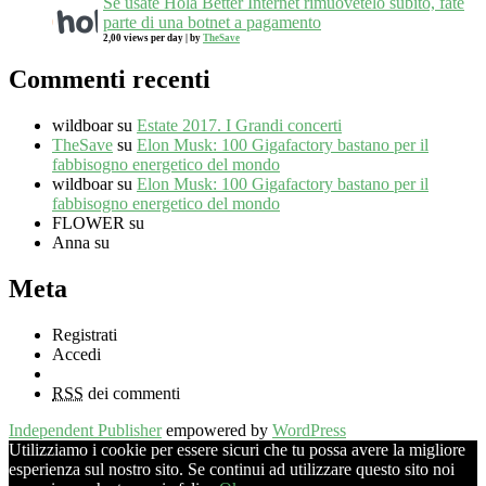
Se usate Hola Better Internet rimuovetelo subito, fate
parte di una botnet a pagamento
2,00 views per day
|
by
TheSave
Commenti recenti
wildboar
su
Estate 2017. I Grandi concerti
TheSave
su
Elon Musk: 100 Gigafactory bastano per il
fabbisogno energetico del mondo
wildboar
su
Elon Musk: 100 Gigafactory bastano per il
fabbisogno energetico del mondo
FLOWER
su
Anna
su
Meta
Registrati
Accedi
RSS
dei commenti
Independent Publisher
empowered by
WordPress
Utilizziamo i cookie per essere sicuri che tu possa avere la migliore
esperienza sul nostro sito. Se continui ad utilizzare questo sito noi