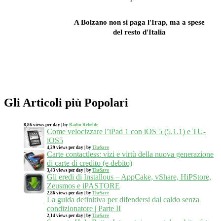
A Bolzano non si paga l'Irap, ma a spese
del resto d'Italia
Gli Articoli più Popolari
8,86 views per day
|
by
Radio Rebelde
Come velocizzare l’iPad 1 con iOS 5 (5.1.1) e TU-
iOS5
4,29 views per day
|
by
TheSave
Carte contactless: vizi e virtù della nuova generazione
di carte di credito (e debito)
3,43 views per day
|
by
TheSave
Gli eredi di Installous – AppCake, vShare, HiPStore,
Zeusmos e iPASTORE
2,86 views per day
|
by
TheSave
La guida definitiva per difendersi dal caldo senza
condizionatore | Parte II
2,14 views per day
|
by
TheSave