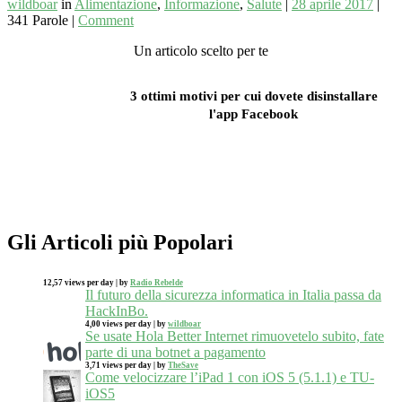
wildboar
in
Alimentazione
,
Informazione
,
Salute
|
28 aprile 2017
|
341 Parole
|
Comment
Un articolo scelto per te
3 ottimi motivi per cui dovete disinstallare
l'app Facebook
Gli Articoli più Popolari
12,57 views per day
|
by
Radio Rebelde
Il futuro della sicurezza informatica in Italia passa da
HackInBo.
4,00 views per day
|
by
wildboar
Se usate Hola Better Internet rimuovetelo subito, fate
parte di una botnet a pagamento
3,71 views per day
|
by
TheSave
Come velocizzare l’iPad 1 con iOS 5 (5.1.1) e TU-
iOS5