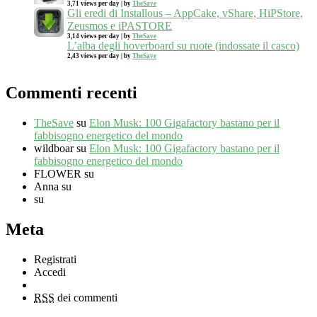
3,71 views per day
|
by
TheSave
Gli eredi di Installous – AppCake, vShare, HiPStore,
Zeusmos e iPASTORE
3,14 views per day
|
by
TheSave
L’alba degli hoverboard su ruote (indossate il casco)
2,43 views per day
|
by
TheSave
Commenti recenti
TheSave
su
Elon Musk: 100 Gigafactory bastano per il
fabbisogno energetico del mondo
wildboar
su
Elon Musk: 100 Gigafactory bastano per il
fabbisogno energetico del mondo
FLOWER
su
Anna
su
su
Meta
Registrati
Accedi
RSS
dei commenti