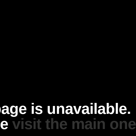
age is unavailable.
se
visit the main one