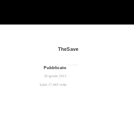
TheSave
Pubblicato
26 agosto 2013
Letto 17.665 volte
Un articolo scelto per te
Cara Mamma