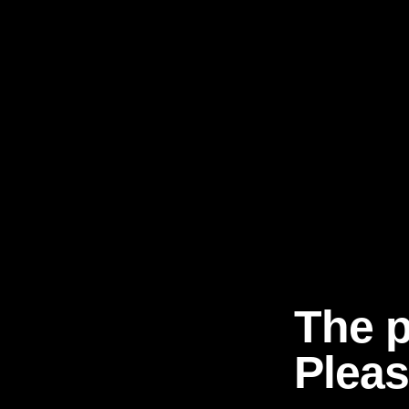
The p
Plea